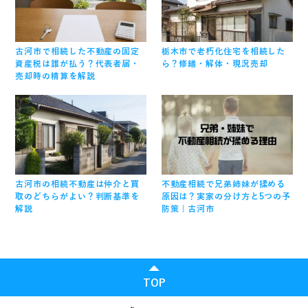
古河市で相続した不動産の固定
栃木市で老朽化住宅を相続した
資産税は誰が払う？代表者届・
ら？修繕・解体・現況売却
売却時の精算を解説
古河市の相続不動産は仲介と買
不動産相続で兄弟姉妹が揉める
取のどちらがよい？判断基準を
原因は？実家の分け方と5つの予
解説
防策｜古河市
TOP