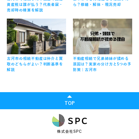
資産税は誰が払う？代表者届・
ら？修繕・解体・現況売却
売却時の精算を解説
古河市の相続不動産は仲介と買
不動産相続で兄弟姉妹が揉める
取のどちらがよい？判断基準を
原因は？実家の分け方と5つの予
解説
防策｜古河市
TOP
株式会社SPC